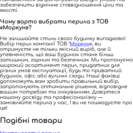
забезпечити відмінне співвідношення ціни та
якості.
Чому варто вибрати перила з ТОВ
«Моркун»?
Не залишайте стиль свого будинку випадково!
Вибір перил компанії ТОВ "
Моркун
», ви
отримуєте не тільки якісний виріб, але й
упевненість, що ваш будинок стане більш
затишним, гарним та безпечним. Ми пропонуємо
широкий асортимент перил, придатних для
різних умов експлуатації, будь то приватний
будинок, офіс або вуличні сходи. Наші фахівці
допоможуть вам зробити правильний вибір,
запропонують оптимальне рішення, відповідне
вашим потребам та очікуванням. Довіртеся
нашому досвіду та професіоналізму —
замовляйте перила у нас, І ви не пошкодуєте про
це!
Подібні товари