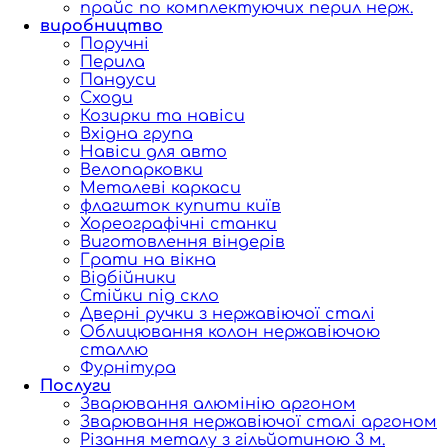
прайс по комплектуючих перил нерж.
виробництво
Поручні
Перила
Пандуси
Сходи
Козирки та навіси
Вхідна група
Навіси для авто
Велопарковки
Металеві каркаси
флагшток купити київ
Хореографічні станки
Виготовлення віндерів
Грати на вікна
Відбійники
Стійки під скло
Дверні ручки з нержавіючої сталі
Облицювання колон нержавіючою
сталлю
Фурнітура
Послуги
Зварювання алюмінію аргоном
Зварювання нержавіючої сталі аргоном
Різання металу з гільйотиною 3 м.