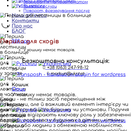
Зварювання напівавтоматом
Токарні послуги
Поворот, фрезерування послуг
Наші об'єкти
Контакти
Про нас
БЛОГ
Перила для сходів
0.00
грн
У кошику немає товарів.
Безкоштовна консультація:
+38 (063) 247-98-12
за
morkun@ukr.net
Кошик
Опис
У кошику немає товарів.
Сходи - не тільки засіб переміщення між
поверхами, але й важливий елемент інтер'єру чи
екстер'єру вашого будинку чи установи. Поруччя
для сходів відіграють ключову роль у забезпеченні
за
безпеки, особливо у будинках з дітьми, літніми
людьми або людьми з обмеженою мобільністю.
Вони запобігають падінню та надають надійну