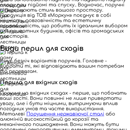
опору при підйомі та спуску.. Водночас, поручні
підкреслюють стиль вашого простору.
Продукція від ТОВ «Моркун» поєднує в собі
міцність, довговічність та естетичну
привабливість, що робить їх ідеальним вибором
для приватних будинків, офісів та громадських
просторів.
Види перил для сходів
Існує безліч варіантів поручнів. Головне -
вибрати ті, які відповідають вашим потребам
та перевагам.
Перила для вхідних сходів
Поруччя на вхідних сходах - перше, що побачать
ваші гості. Вони повинні не лише привертати
увагу, але і бути міцними, витримуючи вплив
погодних умов та часте використання.
Металеві
Порушення нержавіючої сталі
або
алюміній високостійкий до корозії та
механічного пошкодження. Вони можуть бути
доповнені декоративними елементами, такими