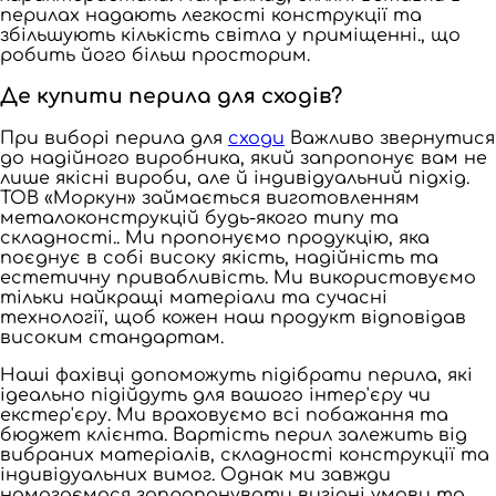
перилах надають легкості конструкції та
збільшують кількість світла у приміщенні., що
робить його більш просторим.
Де купити перила для сходів?
При виборі перила для
сходи
Важливо звернутися
до надійного виробника, який запропонує вам не
лише якісні вироби, але й індивідуальний підхід.
ТОВ «Моркун» займається виготовленням
металоконструкцій будь-якого типу та
складності.. Ми пропонуємо продукцію, яка
поєднує в собі високу якість, надійність та
естетичну привабливість. Ми використовуємо
тільки найкращі матеріали та сучасні
технології, щоб кожен наш продукт відповідав
високим стандартам.
Наші фахівці допоможуть підібрати перила, які
ідеально підійдуть для вашого інтер'єру чи
екстер'єру. Ми враховуємо всі побажання та
бюджет клієнта. Вартість перил залежить від
вибраних матеріалів, складності конструкції та
індивідуальних вимог. Однак ми завжди
намагаємося запропонувати вигідні умови та