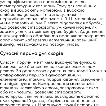
ультрафіолетового випромінювання та
температурних коливань. Тому для зовнішніх
сходів вибирають матеріали з високою
стійкістю до корозії та зносу., такі як
нержавіюча сталь або алюміній. Ці матеріали не
лише довговічні, але й легко піддаються обробці,
що дозволяє створювати унікальні моделі, які
гармонують із архітектурою будівлі. Додаткова
антикорозійна обробка та порошкове покриття
допоможуть зберегти естетичний зовнішній
вигляд., незважаючи на погодні умови.
Сучасні перила для сходів
Сучасні поручні не тільки виконують функцію
безпеки, але й стають важливим елементом
декору. За допомогою сучасних технологій можна
створювати перила з декоративними
елементами, такими як гравіювання, різьблення
та підсвічування. Використання матеріалів,
таких як нержавіюча сталь, загартоване скло
або композити, дозволяє створювати
конструкції, які не тільки виглядають ефектно,
але служать їй довго, зберігаючи свої первісні
характеристики. Наприклад, скляні вставки в