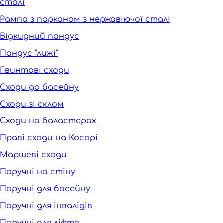
сталі
Рампа з парканом з нержавіючої сталі
Відкидний пандус
Пандус "лижі"
Гвинтові сходи
Сходи до басейну
Сходи зі склом
Сходи на баластерах
Праві сходи на Косорі
Маршеві сходи
Поручні на стіну
Поручні для басейну
Поручні для інвалідів
Поручні для ліфта