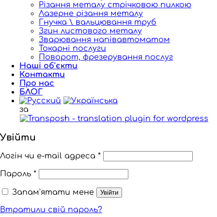
Різання металу стрічковою пилкою
Лазерне різання металу
Гнучка \ вальцювання труб
Згин листового металу
Зварювання напівавтоматом
Токарні послуги
Поворот, фрезерування послуг
Наші об'єкти
Контакти
Про нас
БЛОГ
за
Увійти
Логін чи e-mail адреса
*
Пароль
*
Запам'ятати мене
Увійти
Втратили свій пароль?