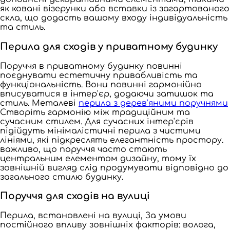
як ковані візерунки або вставки із загартованого
скла, що додасть вашому входу індивідуальність
та стиль.
Перила для сходів у приватному будинку
Поруччя в приватному будинку повинні
поєднувати естетичну привабливість та
функціональність. Вони повинні гармонійно
вписуватися в інтер'єр, додаючи затишок та
стиль. Металеві
перила з дерев’яними поручнями
Створіть гармонію між традиційним та
сучасним стилем. Для сучасних інтер'єрів
підійдуть мінімалістичні перила з чистими
лініями, які підкреслять елегантність простору.
важливо, що поруччя часто стають
центральним елементом дизайну, тому їх
зовнішній вигляд слід продумувати відповідно до
загального стилю будинку.
Поруччя для сходів на вулиці
Перила, встановлені на вулиці, За умови
постійного впливу зовнішніх факторів: волога,