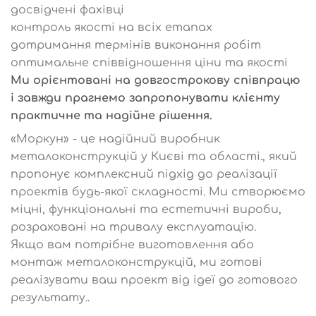
досвідчені фахівці
контроль якості на всіх етапах
дотримання термінів виконання робіт
оптимальне співвідношення ціни та якості
Ми орієнтовані на довгострокову співпрацю
і завжди прагнемо запропонувати клієнту
практичне та надійне рішення.
«Моркун» - це надійний виробник
металоконструкцій у Києві та області., який
пропонує комплексний підхід до реалізації
проектів будь-якої складності. Ми створюємо
міцні, функціональні та естетичні вироби,
розраховані на тривалу експлуатацію.
Якщо вам потрібне виготовлення або
монтаж металоконструкцій, ми готові
реалізувати ваш проект від ідеї до готового
результату..