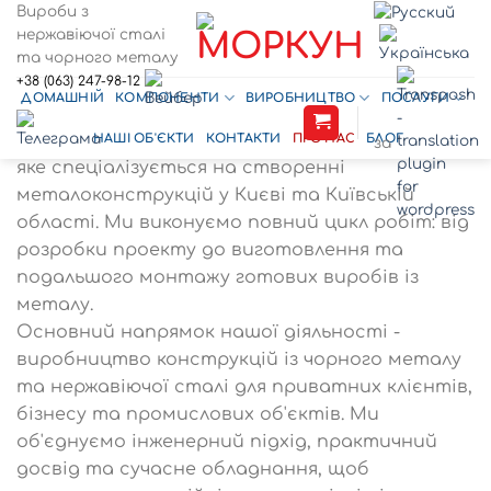
Перейти
Вироби з
нержавіючої сталі
до
та чорного металу
вмісту
+38 (063) 247-98-12
Про компанію «Моркун»
ДОМАШНІЙ
КОМПОНЕНТИ
ВИРОБНИЦТВО
ПОСЛУГИ
Компанія «Моркун» - виробниче підприємство,
НАШІ ОБ'ЄКТИ
КОНТАКТИ
ПРО НАС
БЛОГ
за
яке спеціалізується на створенні
металоконструкцій у Києві та Київській
області. Ми виконуємо повний цикл робіт: від
розробки проекту до виготовлення та
подальшого монтажу готових виробів із
металу.
Основний напрямок нашої діяльності -
виробництво конструкцій із чорного металу
та нержавіючої сталі для приватних клієнтів,
бізнесу та промислових об'єктів. Ми
об'єднуємо інженерний підхід, практичний
досвід та сучасне обладнання, щоб