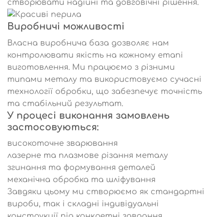
створювати надійні та довговічні рішення.
Виробничі можливості
Власна виробнича база дозволяє нам
контролювати якість на кожному етапі
виготовлення. Ми працюємо з різними
типами металу та використовуємо сучасні
технології обробки, що забезпечує точність
та стабільний результат.
У процесі виконання замовлень
застосовуються:
високоточне зварювання
лазерне та плазмове різання металу
згинання та формування деталей
механічна обробка та шліфування
Завдяки цьому ми створюємо як стандартні
вироби, так і складні індивідуальні
конструкції під конкретні завдання.