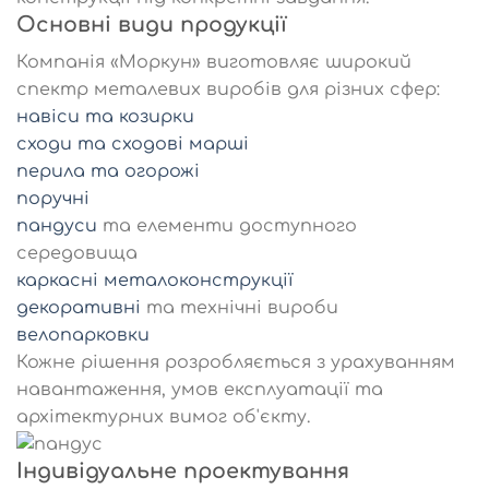
Основні види продукції
Компанія «Моркун» виготовляє широкий
спектр металевих виробів для різних сфер:
навіси та козирки
сходи та сходові марші
перила та огорожі
поручні
пандуси
та елементи доступного
середовища
каркасні металоконструкції
декоративні
та технічні вироби
велопарковки
Кожне рішення розробляється з урахуванням
навантаження, умов експлуатації та
архітектурних вимог об'єкту.
Індивідуальне проектування