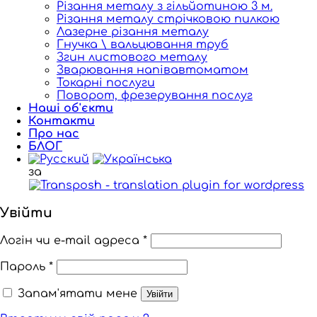
Різання металу з гільйотиною 3 м.
Різання металу стрічковою пилкою
Лазерне різання металу
Гнучка \ вальцювання труб
Згин листового металу
Зварювання напівавтоматом
Токарні послуги
Поворот, фрезерування послуг
Наші об'єкти
Контакти
Про нас
БЛОГ
за
Увійти
Логін чи e-mail адреса
*
Пароль
*
Запам'ятати мене
Увійти