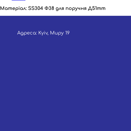
Ф38
для
Матеріал: SS304 Ф38 для поручня Д51mm
поручня
Д51мм
кількість
Адреса: Kyiv, Миру 19