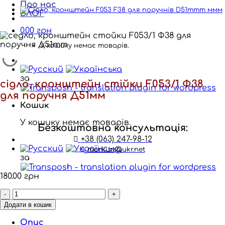
Про нас
БЛОГ
0.00
грн
У кошику немає товарів.
за
сідло, кронштейн стійки F053/1 Ф38
для поручня Д51мм
Кошик
У кошику немає товарів.
Безкоштовна консультація:
+38 (063) 247-98-12
morkun@ukr.net
за
180.00
грн
сідло,
кронштейн
Додати в кошик
стійки
F053/1
Опис