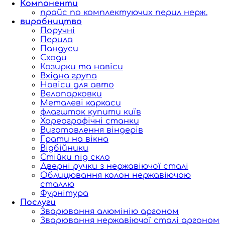
Компоненти
прайс по комплектуючих перил нерж.
виробництво
Поручні
Перила
Пандуси
Сходи
Козирки та навіси
Вхідна група
Навіси для авто
Велопарковки
Металеві каркаси
флагшток купити київ
Хореографічні станки
Виготовлення віндерів
Грати на вікна
Відбійники
Стійки під скло
Дверні ручки з нержавіючої сталі
Облицювання колон нержавіючою
сталлю
Фурнітура
Послуги
Зварювання алюмінію аргоном
Зварювання нержавіючої сталі аргоном