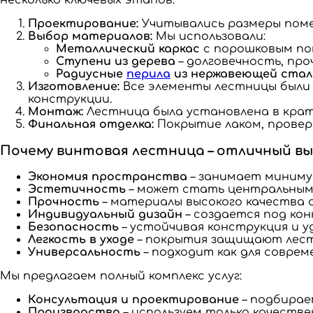
Проектирование:
Учитывались размеры поме
Выбор материалов:
Мы использовали:
Металлический каркас
с порошковым пок
Ступени из дерева
– долговечность, про
Радиусные
перила
из нержавеющей стал
Изготовление:
Все элементы лестницы были
конструкции.
Монтаж:
Лестница была установлена в крат
Финальная отделка:
Покрытие лаком, провер
Почему винтовая лестница – отличный в
Экономия пространства
– занимает миниму
Эстетичность
– может стать центральным
Прочность
– материалы высокого качества 
Индивидуальный дизайн
– создается под кон
Безопасность
– устойчивая конструкция и у
Легкость в уходе
– покрытия защищают лестн
Универсальность
– подходит как для соврем
Мы предлагаем полный комплекс услуг:
Консультация и проектирование
– подбирае
Производство
– используем только качеств