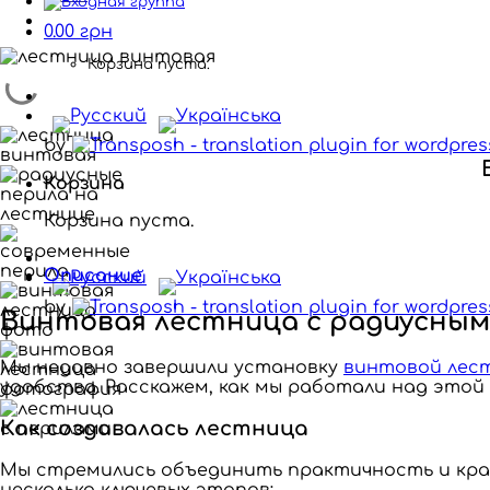
0.00
грн
Корзина пуста.
by
Корзина
Корзина пуста.
Описание
by
Винтовая лестница с радиусным
Мы недавно завершили установку
винтовой лес
удобства. Расскажем, как мы работали над этой
Как создавалась лестница
Мы стремились объединить практичность и крас
несколько ключевых этапов: