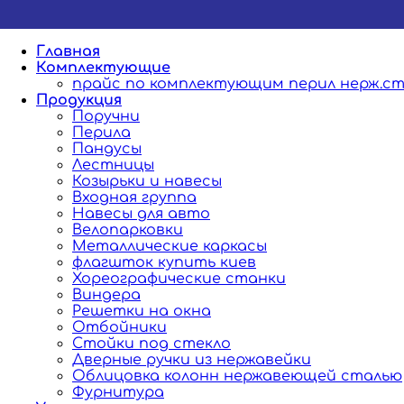
Главная
Комплектующие
прайс по комплектующим перил нерж.ст
Продукция
Поручни
Перила
Пандусы
Лестницы
Козырьки и навесы
Входная группа
Навесы для авто
Велопарковки
Металлические каркасы
флагшток купить киев
Хореографические станки
Виндера
Решетки на окна
Отбойники
Стойки под стекло
Дверные ручки из нержавейки
Облицовка колонн нержавеющей сталью
Фурнитура