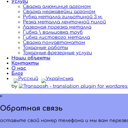
Услуги
Сварка алюминия аргоном
Сварка нержавейки аргоном
Рубка металла гильотиной 3 м.
Резка металла ленточной пилой
Лазерная порезка металла
Гибка \ вальцовка труб
Гибка листового металла
Сварка полуавтоматом
Токарные работы
Токарные,фрезерные услуги
Наши объекты
Контакты
О нас
Блог
by
×
Обратная связь
оставьте свой номер телефона и мы вам перез