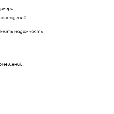
рьера.
овреждений;
печить надежность
помещений.