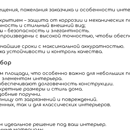
щения, пожелания заказчика и особенности инте
рытием – защита от коррозии и механических п
чность и стильный внешний вид;
и
– безопасность и элегантность.
 произведены с высокой точностью, чтобы обес
чайшие сроки с максимальной аккуратностью.
ка устойчивости и контроль качества.
ыбор
м площади, что особенно важно для небольших 
 элементом интерьера.
обеспечивают долговечность конструкции.
кретные размеры и стиль дома.
добные поручни.
ицу от загрязнений и повреждений.
енных, так и для классических интерьеров.
м идеальное решение под ваш интерьер.
енные материалы.