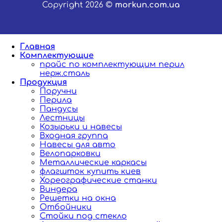
Copyright 2026 ©
morkun.com.ua
Главная
Комплектующие
прайс по комплектующим перил
нерж.сталь
Продукция
Поручни
Перила
Пандусы
Лестницы
Козырьки и навесы
Входная группа
Навесы для авто
Велопарковки
Металлические каркасы
флагшток купить киев
Хореографические станки
Виндера
Решетки на окна
Отбойники
Стойки под стекло