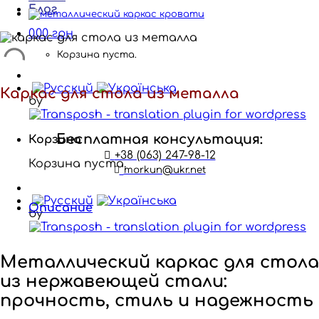
Блог
0.00
грн
Корзина пуста.
Каркас для стола из металла
by
Бесплатная консультация:
Корзина
+38 (063) 247-98-12
Корзина пуста.
morkun@ukr.net
Описание
by
Металлический каркас для стола
из нержавеющей стали:
прочность, стиль и надежность