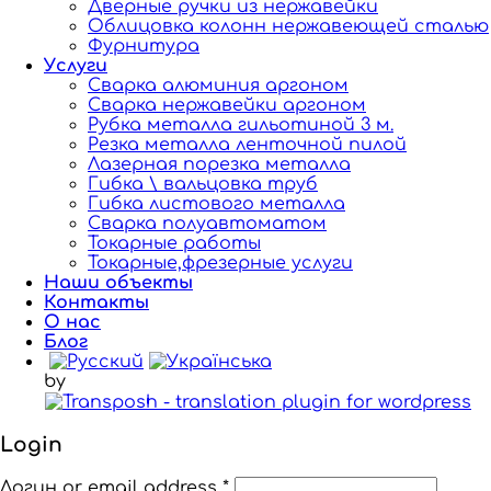
Дверные ручки из нержавейки
Облицовка колонн нержавеющей сталью
Фурнитура
Услуги
Сварка алюминия аргоном
Сварка нержавейки аргоном
Рубка металла гильотиной 3 м.
Резка металла ленточной пилой
Лазерная порезка металла
Гибка \ вальцовка труб
Гибка листового металла
Сварка полуавтоматом
Токарные работы
Токарные,фрезерные услуги
Наши объекты
Контакты
О нас
Блог
by
Login
Логин or email address
*