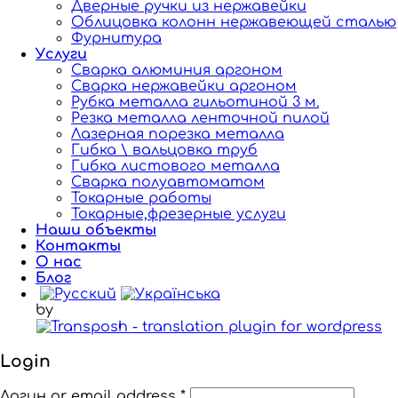
Дверные ручки из нержавейки
Облицовка колонн нержавеющей сталью
Фурнитура
Услуги
Сварка алюминия аргоном
Сварка нержавейки аргоном
Рубка металла гильотиной 3 м.
Резка металла ленточной пилой
Лазерная порезка металла
Гибка \ вальцовка труб
Гибка листового металла
Сварка полуавтоматом
Токарные работы
Токарные,фрезерные услуги
Наши объекты
Контакты
О нас
Блог
by
Login
Логин or email address
*