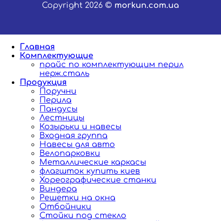
Copyright 2026 ©
morkun.com.ua
Главная
Комплектующие
прайс по комплектующим перил
нерж.сталь
Продукция
Поручни
Перила
Пандусы
Лестницы
Козырьки и навесы
Входная группа
Навесы для авто
Велопарковки
Металлические каркасы
флагшток купить киев
Хореографические станки
Виндера
Решетки на окна
Отбойники
Стойки под стекло