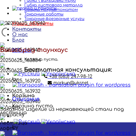
Гибка \ вальцовка труб
Гибка листового металла
Сварка полуавтоматом
Токарные работы
Токарные,фрезерные услуги
Наши объекты
Контакты
О нас
Блог
Вышгород таунхаус
0.00
грн
Корзина пуста.
Бесплатная консультация:
+38 (063) 247-98-12
by
morkun@ukr.net
Корзина
Описание
Корзина пуста.
Заказное изделие из нержавеющей стали под
покраску
by