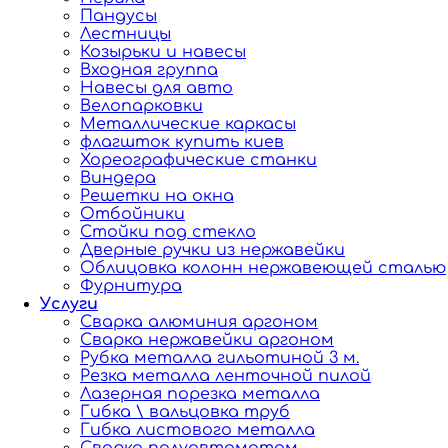
Пандусы
Лестницы
Козырьки и навесы
Входная группа
Навесы для авто
Велопарковки
Металлические каркасы
флагшток купить киев
Хореографические станки
Виндера
Решетки на окна
Отбойники
Стойки под стекло
Дверные ручки из нержавейки
Облицовка колонн нержавеющей сталью
Фурнитура
Услуги
Сварка алюминия аргоном
Сварка нержавейки аргоном
Рубка металла гильотиной 3 м.
Резка металла ленточной пилой
Лазерная порезка металла
Гибка \ вальцовка труб
Гибка листового металла