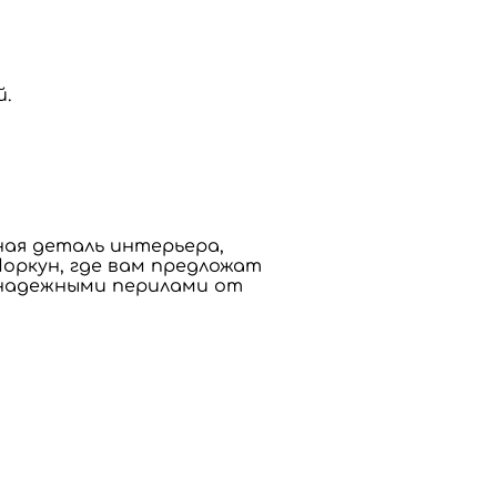
.
ная деталь интерьера,
оркун, где вам предложат
 надежными перилами от