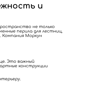
ежность и
пространство не только
менные перила для лестниц,
. Компания Моркун
це. Это важный
дартные конструкции
нтерьеру.