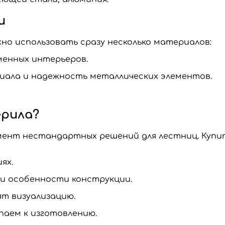
и
жно использовать сразу несколько материалов:
менных интерьеров.
иала и надежность металлических элементов.
ерила?
ент нестандартных решений для лестниц. Купит
ях.
 и особенности конструкции.
т визуализацию.
паем к изготовлению.