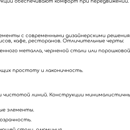
укции обеспечивают комфорт при передвижении.
ементы с современными дизайнерскими решениям
исов, кафе, ресторанов. Отличительные черты:
нного металла, черненой стали или порошковой
щих простоту и лаконичность.
 чистотой линий. Конструкции минималистичны
ые элементы.
розрачность.
еющей стали, алюминия.